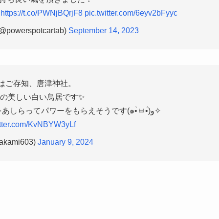
。
https://t.co/PWNjBQrjF8
pic.twitter.com/6eyv2bFyyc
werspotcartab)
September 14, 2023
はご存知、唐津神社。
の美しい白い鳥居です✨
お正月限定の御朱印は、龍神をあしらってパワーをもらえそうです(๑•̀ㅂ•́)و✧
itter.com/KvNBYW3yLf
takami603)
January 9, 2024