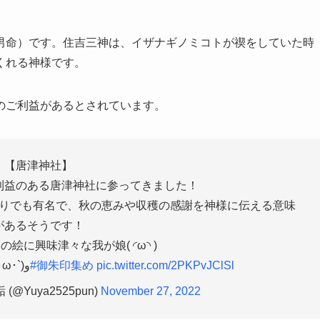
男命）です。住吉三神は、イザナギノミコトが禊をしていた時
くれる神様です。
のご利益があるとされています。
【唐津神社】
利益のある唐津神社に参ってきました！
りでも有名で、秋の恵みや収穫の感謝を神様に伝える意味
があるそうです！
絵に興味津々な我が娘( ◜ω◝ )
29つ目の御朱印GETだぜ！٩(´･ω･`)و
#御朱印集め
pic.twitter.com/2PKPvJClSl
@Yuya2525pun)
November 27, 2022