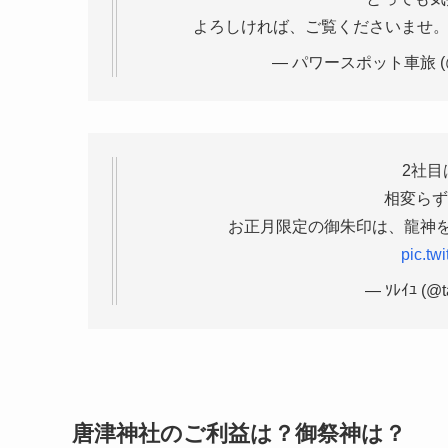
よろしければ、ご覧くださいませ
— パワースポット車旅 (@po
2社目
相変らず
pic.tw
— ｿﾚｲﾕ (@
唐津神社のご利益は？御祭神は？