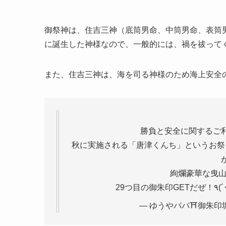
御祭神は、住吉三神（底筒男命、中筒男命、表筒
に誕生した神様なので、一般的には、禍を祓って
また、住吉三神は、海を司る神様のため海上安全
勝負と安全に関するご
秋に実施される「唐津くんち」というお祭
絢爛豪華な曳山の
— ゆうやパパ⛩️御朱印垢 (