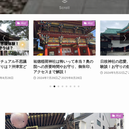
Scroll
神社
神社
リチュアル不思議
祐徳稲荷神社は怖いって本当？奥の
日枝神社の恋愛
守りは？沖津宮ど
院への所要時間やお守り、御朱印、
験談！お守りの
アクセスまで解説！
2024年5月22日
5年8月28日
2024年7月29日
2025年8月28日
神社